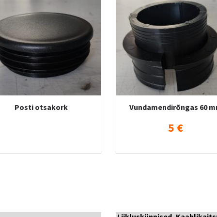
Posti otsakork
Vundamendirõngas 60 
5 €
Liikluskünnised, Kaablikait