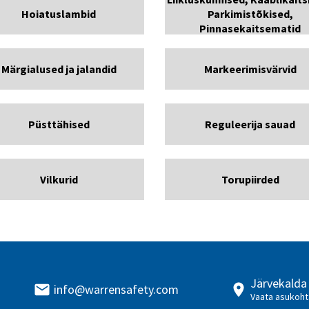
Hoiatuslambid
Parkimistõkised,
Pinnasekaitsematid
Märgialused ja jalandid
Markeerimisvärvid
Püsttähised
Reguleerija sauad
Vilkurid
Torupiirded
Järvekalda
info@warrensafety.com
Vaata asukoht