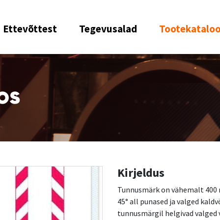
Ettevõttest
Tegevusalad
Tootekatalo
os
Kirjeldus
Tunnusmärk on vähemalt 400 m
45° all punased ja valged kaldv
tunnusmärgil helgivad valged 