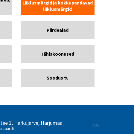
Liiklusmärgid ja kokkupandavad
liiklusmärgid
Piirdeaiad
Tähiskoonused
Soodus %
 tee 1, Harkujärve, Harjumaa
AMA
a kaardil