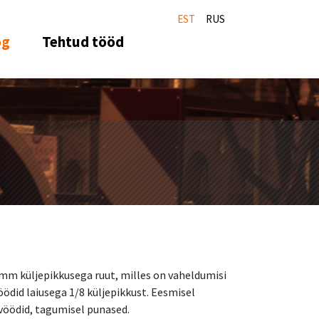
EST
RUS
og
Tehtud tööd
m küljepikkusega ruut, milles on vaheldumisi
öödid laiusega 1/8 küljepikkust. Eesmisel
vöödid, tagumisel punased.