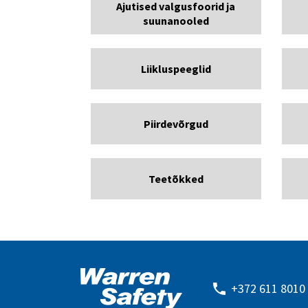
Ajutised valgusfoorid ja
suunanooled
Liikluspeeglid
Piirdevõrgud
Teetõkked
+372 611 8010