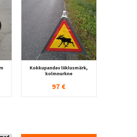
mm
Kokkupandav liiklusmärk,
kolmnurkne
97 €
smed,