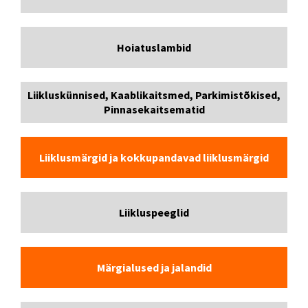
Hoiatuslambid
Liikluskünnised, Kaablikaitsmed, Parkimistõkised,
Pinnasekaitsematid
Liiklusmärgid ja kokkupandavad liiklusmärgid
Liikluspeeglid
Märgialused ja jalandid