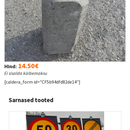
14.50€
Hind:
Ei sisalda käibemaksu
[caldera_form id="CF5b94dfd82de14"]
Sarnased tooted