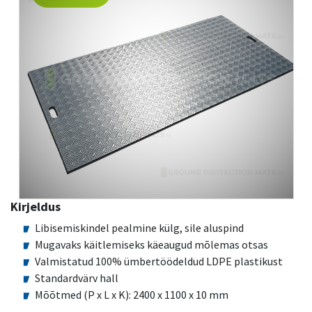
Kirjeldus
Libisemiskindel pealmine külg, sile aluspind
Mugavaks käitlemiseks käeaugud mõlemas otsas
Valmistatud 100% ümbertöödeldud LDPE plastikust
Standardvärv hall
Mõõtmed (P x L x K): 2400 x 1100 x 10 mm