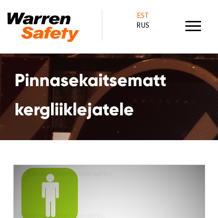
EST
RUS
Pinnasekaitsematt
kergliiklejatele