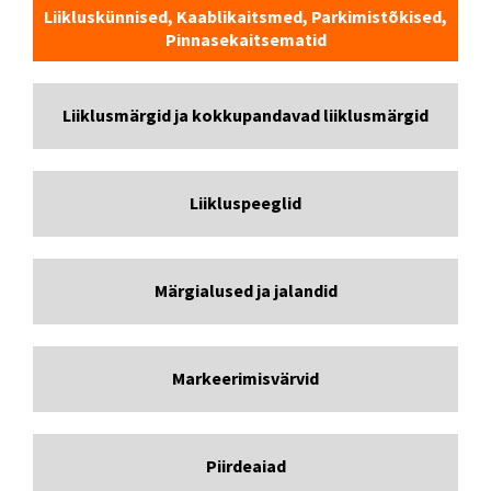
Liikluskünnised, Kaablikaitsmed, Parkimistõkised,
Pinnasekaitsematid
Liiklusmärgid ja kokkupandavad liiklusmärgid
Liikluspeeglid
Märgialused ja jalandid
Markeerimisvärvid
Piirdeaiad