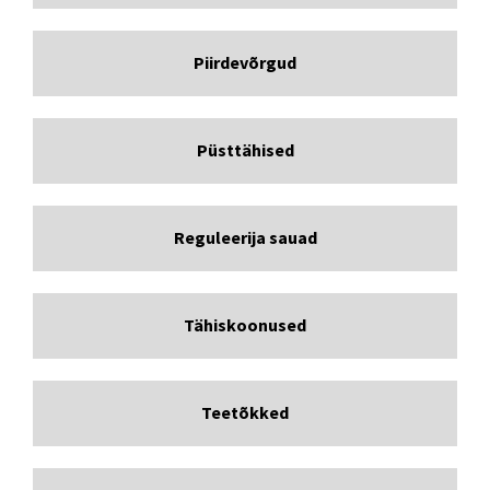
Piirdevõrgud
Püsttähised
Reguleerija sauad
Tähiskoonused
Teetõkked