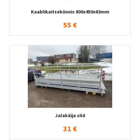
Kaablikaitsekünnis 800x450x63mm
55 €
Jalakäija sild
31 €