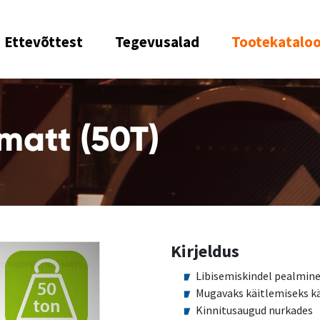
Ettevõttest
Tegevusalad
Tootekatalo
matt (50T)
Kirjeldus
Libisemiskindel pealmine 
Mugavaks käitlemiseks 
Kinnitusaugud nurkades