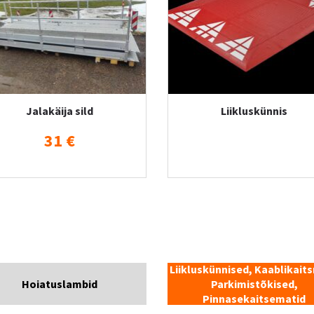
Jalakäija sild
Liikluskünnis
31 €
Liikluskünnised, Kaablikait
Hoiatuslambid
Parkimistõkised,
Pinnasekaitsematid