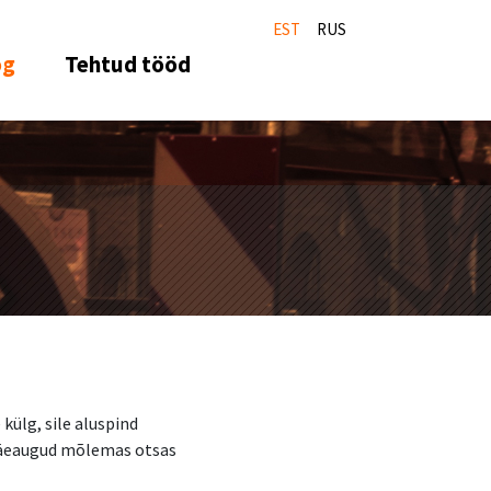
EST
RUS
og
Tehtud tööd
külg, sile aluspind
käeaugud mõlemas otsas