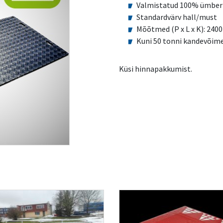
Valmistatud 100% ümber
Standardvärv hall/must
Mõõtmed (P x L x K): 240
Kuni 50 tonni kandevõim
Küsi hinnapakkumist.