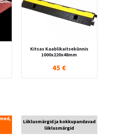
Kitsas Kaablikaitsekünnis
1000x220x48mm
45 €
smed,
Liiklusmärgid ja kokkupandavad
liiklusmärgid