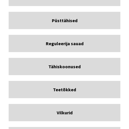
Püsttähised
Reguleerija sauad
Tähiskoonused
Teetõkked
Vilkurid