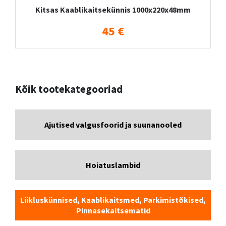
Kitsas Kaablikaitsekünnis 1000x220x48mm
45 €
Kõik tootekategooriad
Ajutised valgusfoorid ja suunanooled
Hoiatuslambid
Liikluskünnised, Kaablikaitsmed, Parkimistõkised,
Pinnasekaitsematid