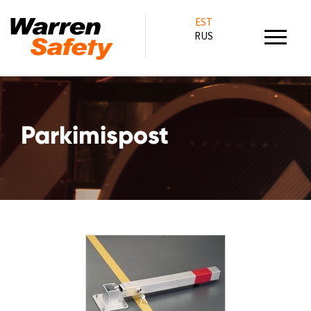
EST
RUS
Parkimispost