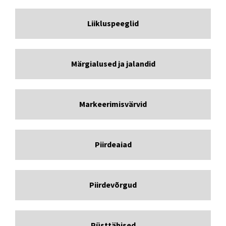
Liikluspeeglid
Märgialused ja jalandid
Markeerimisvärvid
Piirdeaiad
Piirdevõrgud
Püsttähised