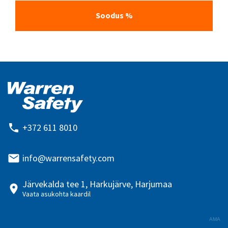
Soodus %
+372 611 8010
info@warrensafety.com
Järvekalda tee 1, Harkujärve, Harjumaa
Vaata asukohta kaardil
AMA