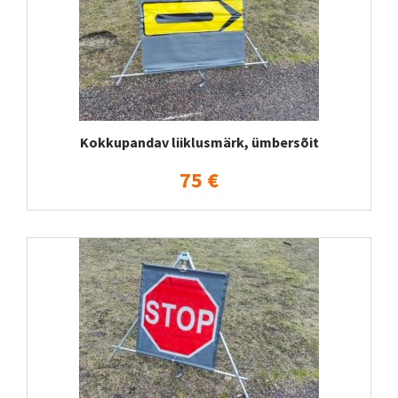
Kokkupandav liiklusmärk, ümbersõit
75 €