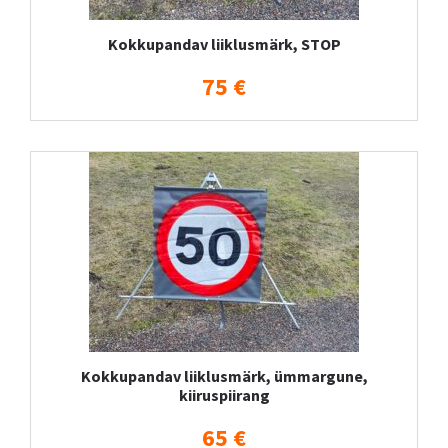
Kokkupandav liiklusmärk, STOP
75 €
Kokkupandav liiklusmärk, ümmargune,
kiiruspiirang
65 €