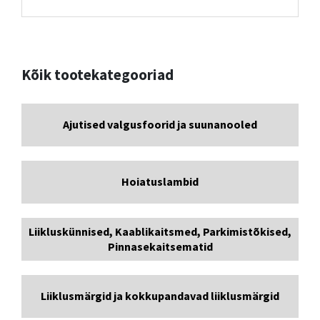
Kõik tootekategooriad
Ajutised valgusfoorid ja suunanooled
Hoiatuslambid
Liikluskünnised, Kaablikaitsmed, Parkimistõkised,
Pinnasekaitsematid
Liiklusmärgid ja kokkupandavad liiklusmärgid