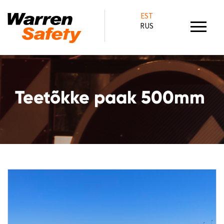
EST
RUS
Teetõkke paak 500mm