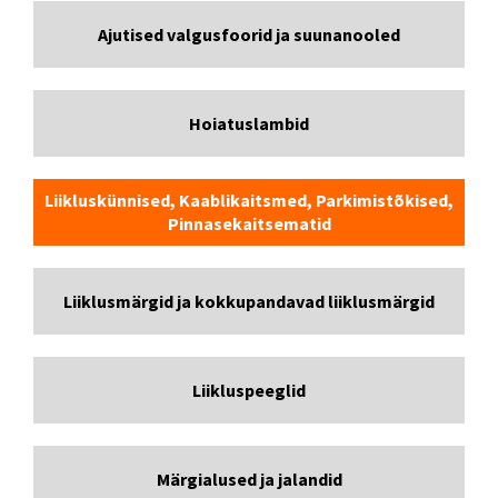
Ajutised valgusfoorid ja suunanooled
Hoiatuslambid
Liikluskünnised, Kaablikaitsmed, Parkimistõkised,
Pinnasekaitsematid
Liiklusmärgid ja kokkupandavad liiklusmärgid
Liikluspeeglid
Märgialused ja jalandid