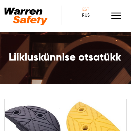
EST
RUS
Liikluskünnise otsatükk