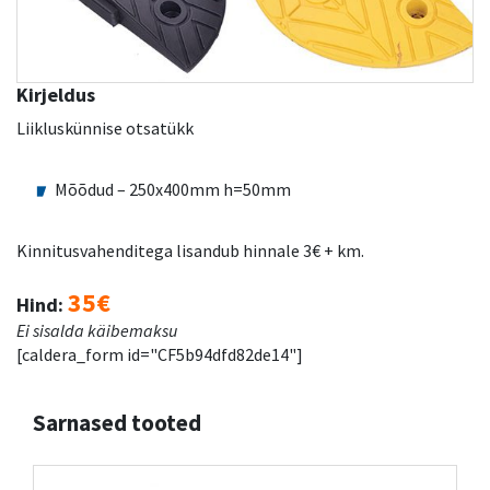
Kirjeldus
Liikluskünnise otsatükk
Mõõdud – 250x400mm h=50mm
Kinnitusvahenditega lisandub hinnale 3€ + km.
35€
Hind:
Ei sisalda käibemaksu
[caldera_form id="CF5b94dfd82de14"]
Sarnased tooted