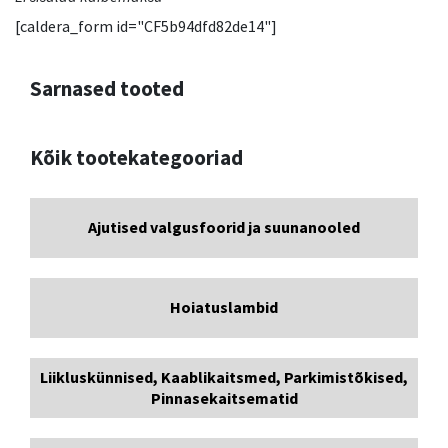
[caldera_form id="CF5b94dfd82de14"]
Sarnased tooted
Kõik tootekategooriad
Ajutised valgusfoorid ja suunanooled
Hoiatuslambid
Liikluskünnised, Kaablikaitsmed, Parkimistõkised,
Pinnasekaitsematid