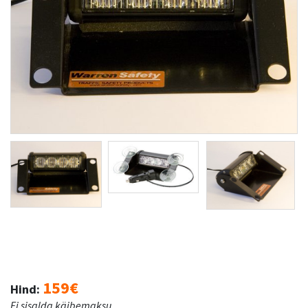
159€
Hind:
Ei sisalda käibemaksu