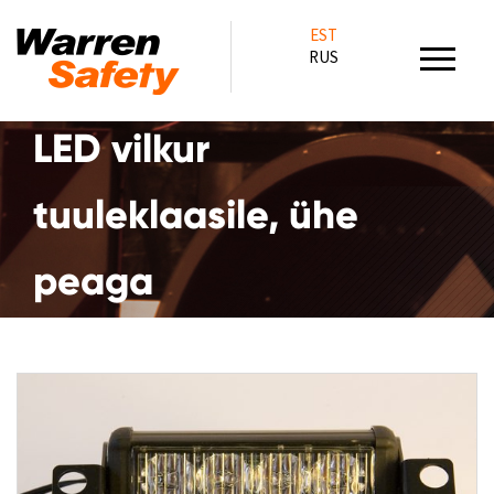
EST
RUS
LED vilkur
tuuleklaasile, ühe
peaga