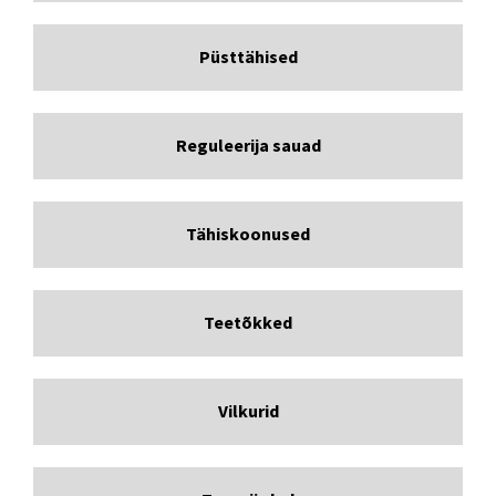
Püsttähised
Reguleerija sauad
Tähiskoonused
Teetõkked
Vilkurid