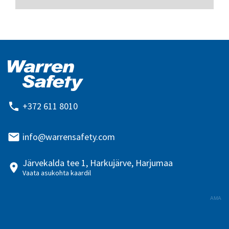
+372 611 8010
info@warrensafety.com
Järvekalda tee 1, Harkujärve, Harjumaa
Vaata asukohta kaardil
AMA