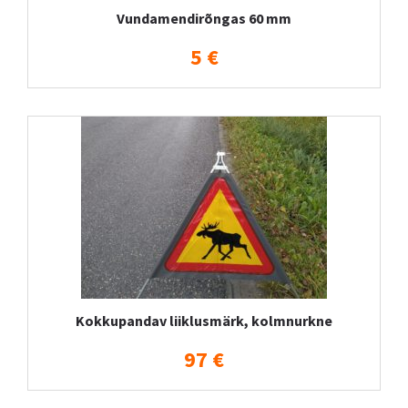
Vundamendirõngas 60 mm
5 €
Kokkupandav liiklusmärk, kolmnurkne
97 €