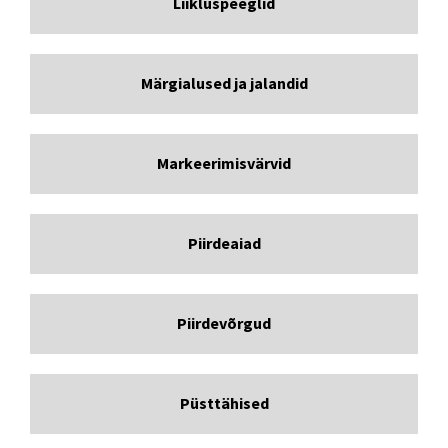
Liikluspeeglid
Märgialused ja jalandid
Markeerimisvärvid
Piirdeaiad
Piirdevõrgud
Püsttähised