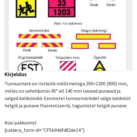
Kirjeldus
Tunnusmärk on ristkülik mõõtmetega 200×1200 (800) mm,
milles on vaheldumisi 45° all 140 mm laiused punased ja
valged kaldvöödid.
Eesmistel tunnusmärkidel valge kaldvööt
helgib ja punane fluorestseerib, tagumistel helgib punane.
Küsi pakkumist
[caldera_form id="CF5b94dfd82de14"]