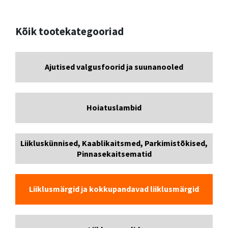
Kõik tootekategooriad
Ajutised valgusfoorid ja suunanooled
Hoiatuslambid
Liikluskünnised, Kaablikaitsmed, Parkimistõkised,
Pinnasekaitsematid
Liiklusmärgid ja kokkupandavad liiklusmärgid