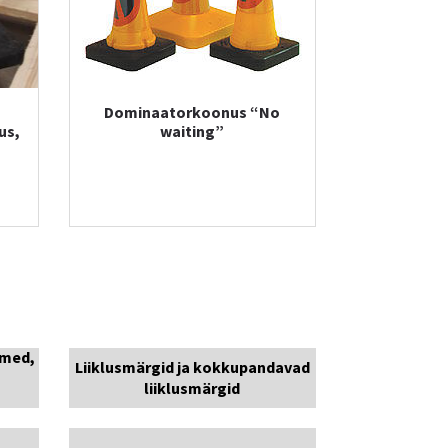
Dominaatorkoonus “No
us,
waiting”
smed,
Liiklusmärgid ja kokkupandavad
liiklusmärgid