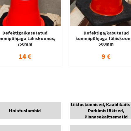
Defektiga/kasutatud
Defektiga/kasutatud
mmipõhjaga tähiskoonus,
kummipõhjaga tähiskoon
750mm
500mm
14 €
9 €
Liikluskünnised, Kaablikait
Hoiatuslambid
Parkimistõkised,
Pinnasekaitsematid