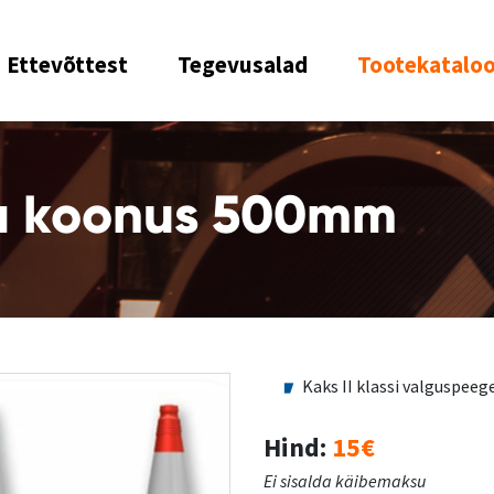
Ettevõttest
Tegevusalad
Tootekatalo
a koonus 500mm
Kaks II klassi valguspeege
Hind:
15€
Ei sisalda käibemaksu