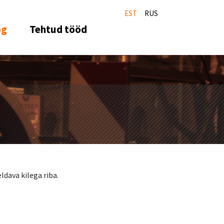
EST
RUS
og
Tehtud tööd
ldava kilega riba.