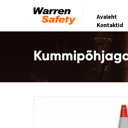
Avaleht
Kontaktid
Kummipõhjag