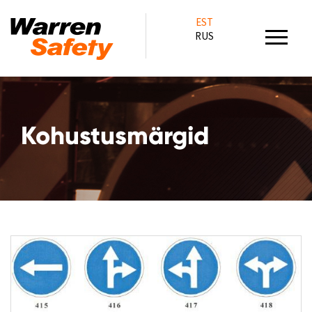
EST
RUS
Kohustusmärgid