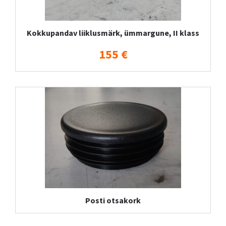
Kokkupandav liiklusmärk, ümmargune, II klass
155 €
Posti otsakork