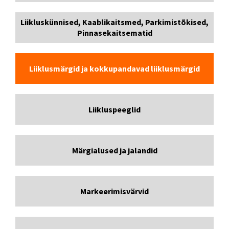
Liikluskünnised, Kaablikaitsmed, Parkimistõkised,
Pinnasekaitsematid
Liiklusmärgid ja kokkupandavad liiklusmärgid
Liikluspeeglid
Märgialused ja jalandid
Markeerimisvärvid