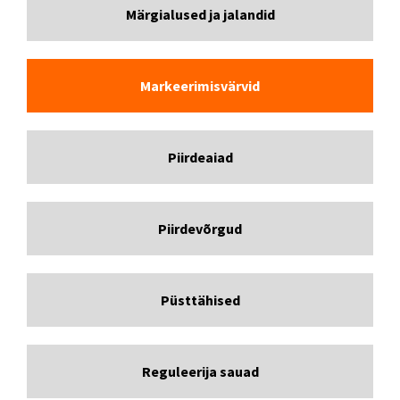
Märgialused ja jalandid
Markeerimisvärvid
Piirdeaiad
Piirdevõrgud
Püsttähised
Reguleerija sauad