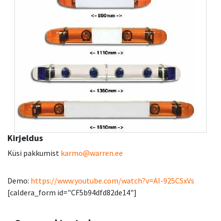
Kirjeldus
Küsi pakkumist
karmo@warren.ee
Demo:
https://www.youtube.com/watch?v=AI-925CSxVs
[caldera_form id="CF5b94dfd82de14"]