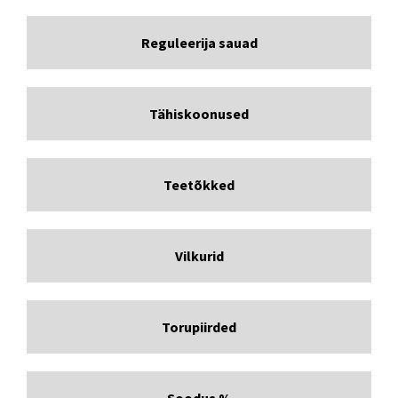
Reguleerija sauad
Tähiskoonused
Teetõkked
Vilkurid
Torupiirded
Soodus %