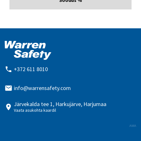
+372 611 8010
info@warrensafety.com
Järvekalda tee 1, Harkujärve, Harjumaa
Vaata asukohta kaardil
AMA