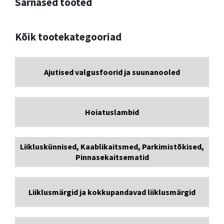
Sarnased tooted
Kõik tootekategooriad
Ajutised valgusfoorid ja suunanooled
Hoiatuslambid
Liikluskünnised, Kaablikaitsmed, Parkimistõkised,
Pinnasekaitsematid
Liiklusmärgid ja kokkupandavad liiklusmärgid