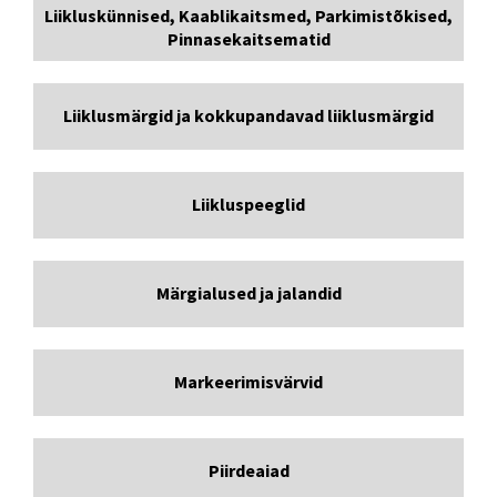
Liikluskünnised, Kaablikaitsmed, Parkimistõkised,
Pinnasekaitsematid
Liiklusmärgid ja kokkupandavad liiklusmärgid
Liikluspeeglid
Märgialused ja jalandid
Markeerimisvärvid
Piirdeaiad