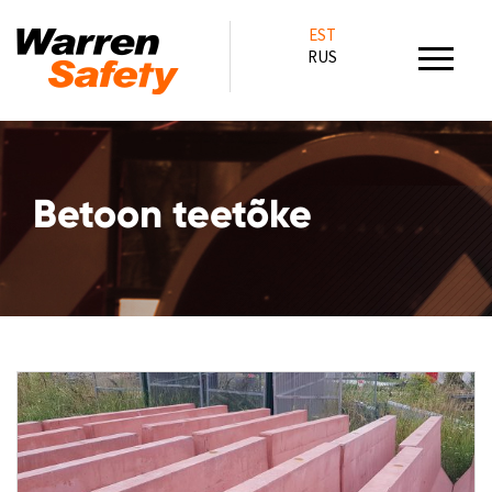
EST
RUS
Betoon teetõke