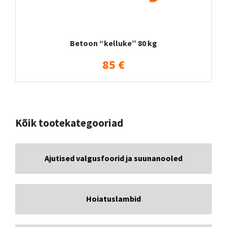
Betoon “kelluke” 80 kg
85 €
Kõik tootekategooriad
Ajutised valgusfoorid ja suunanooled
Hoiatuslambid