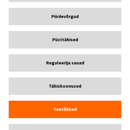
Piirdevõrgud
Püsttähised
Reguleerija sauad
Tähiskoonused
Teetõkked