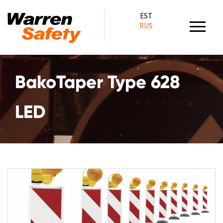
EST
RUS
BakoTaper Type 628
LED