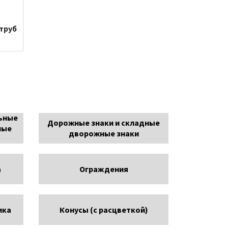
труб
ьные
Дорожные знаки и складные
ные
дворожные знаки
а
Ограждения
ика
Конусы (с расцветкой)