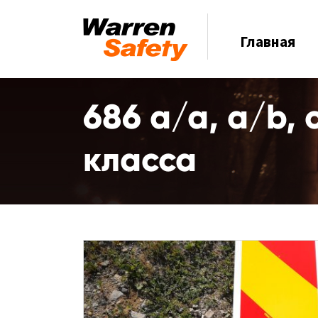
Главная
686 a/a, a/b,
класса