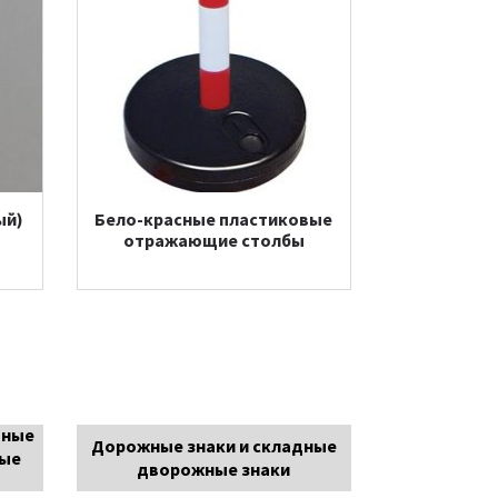
ый)
Бело-красные пластиковые
отражающие столбы
ьные
Дорожные знаки и складные
ные
дворожные знаки