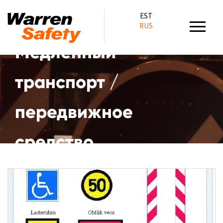
EST
RUS
Медленный
транспорт /
передвижное
средство